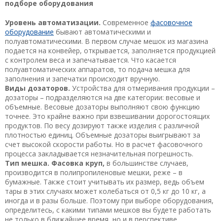
подборе оборудования
Уровень автоматизации.
Современное
фасовочное
оборудование
бывают автоматическими и
полуавтоматическими. В первом случае мешок из магазина
подается на конвейер, открывается, заполняется продукцией
с контролем веса и запечатывается. Что касается
полуавтоматических аппаратов, то подача мешка для
заполнения и запечатки происходит вручную.
Виды дозаторов.
Устройства для отмеривания продукции –
дозаторы – подразделяются на две категории: весовые и
объемные. Весовые дозаторы выполняют свою функцию
точнее. Это крайне важно при взвешивании дорогостоящих
продуктов. По весу дозируют также изделия с различной
плотностью единиц. Объемные дозаторы выигрывают за
счет высокой скорости работы. Но в расчет фасовочного
процесса закладывается незначительная погрешность.
Тип мешка. Фасовка круп,
в большинстве случаев,
производится в полипропиленовые мешки, реже – в
бумажные. Также стоит учитывать их размер, ведь объем
тары в этих случаях может колебаться от 0,5 кг до 10 кг, а
иногда и в разы больше. Поэтому при выборе оборудования,
определитесь, с какими типами мешков вы будете работать
не только в ближайшее время, но и в перспективе.