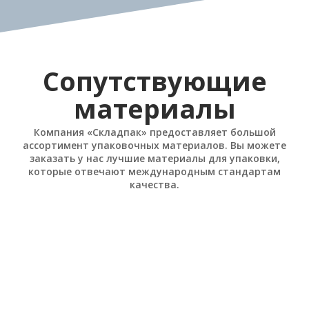
Сопутствующие
материалы
Компания «Складпак» предоставляет большой
ассортимент упаковочных материалов. Вы можете
заказать у нас лучшие материалы для упаковки,
которые отвечают международным стандартам
качества.
Стреппинг ленты
Плёнки упаковочные
Лента полипропиленовая ПП
Стрейч плёнка
Лента полиэстеровая ПЭТ
Стрейч-худ плёнка
Лента стальная упаковочная