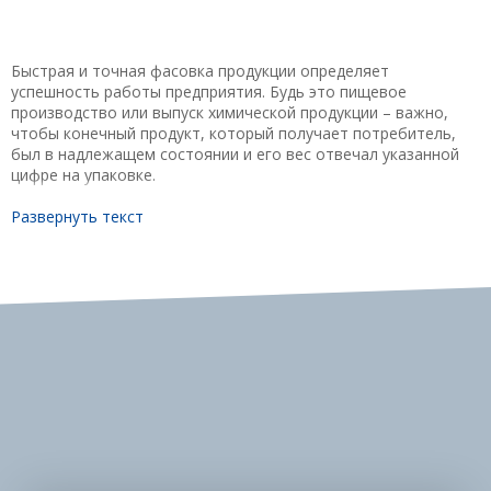
Быстрая и точная фасовка продукции определяет
успешность работы предприятия. Будь это пищевое
производство или выпуск химической продукции – важно,
чтобы конечный продукт, который получает потребитель,
был в надлежащем состоянии и его вес отвечал указанной
цифре на упаковке.
Автоматические установки подходят для эксплуатации на
Развернуть текст
крупных предприятиях, так как фасовка в мешки, картонные
пачки происходит полностью в автоматическом режиме.
Мешки, картонные пачки или рулоны на конвейер подаются
из готового магазина, наполняются и взвешиваются, а
потом запечатываются.
В то же время, полуавтоматические используются на
небольших и средних производствах. Фасовка сырья на
полуавтоматах происходит с участием человека. Сотрудники
самостоятельно подают мешки на машину.