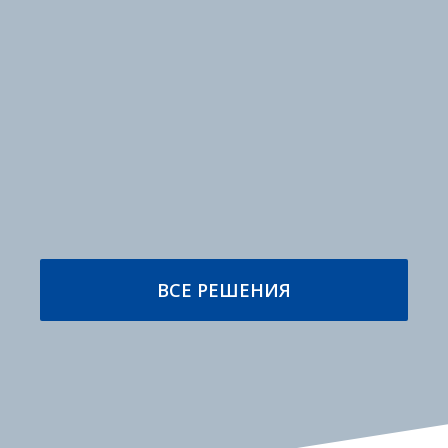
производства
ПОДРОБНЕЕ
ПОДРОБНЕЕ
Высокопродуктивные
Этикетирование и
упаковочные
маркировка
машины
ПОДРОБНЕЕ
ПОДРОБНЕЕ
ВСЕ РЕШЕНИЯ
Стационарное и
Производственная
мобильное
безопасность
оборудование
ПОДРОБНЕЕ
ПОДРОБНЕЕ