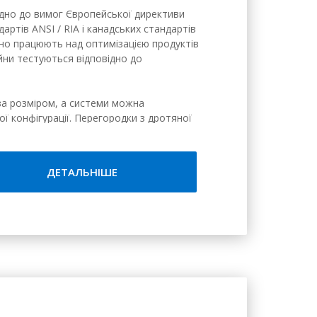
відно до вимог Європейської директиви
тів ANSI / RIA і канадських стандартів
ійно працюють над оптимізацією продуктів
тейни тестуються відповідно до
за розміром, а системи можна
ї конфігурації. Перегородки з дротяної
ю і освітленість.
ДЕТАЛЬНІШЕ