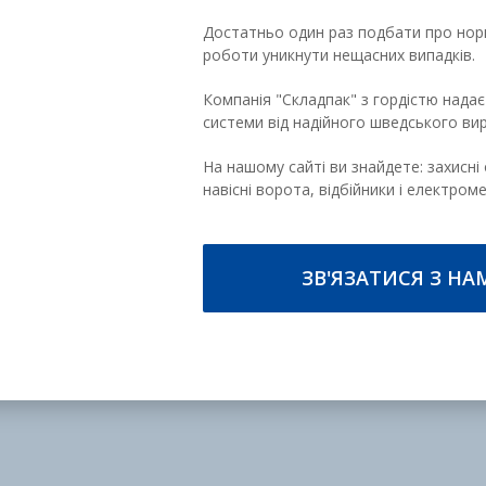
Достатньо один раз подбати про норм
роботи уникнути нещасних випадків.
Компанія "Складпак" з гордістю надає
системи від надійного шведського вир
На нашому сайті ви знайдете: захисні 
навісні ворота, відбійники і електром
ЗВ'ЯЗАТИСЯ З НА