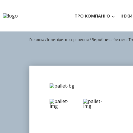
ПРО КОМПАНІЮ
ІНЖИ
Головна
/
Інжинірингові рішення
/ Виробнича безпека Tr