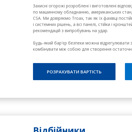
Захисні огорожі розроблені і виготовлені відпо
по машинному обладнанню, американських стандар
CSA. Ми довіряємо Troax, так як їх фахівці пост
і системних рішень, а всі панелі, стійки і кронш
рекомендацій з випробувань на удар.
Будь-який бар'єр безпеки можна відрегулювати 
комбінувати між собою для створення остаточно
сітки забезпечують відмінну видимість, вентиляці
РОЗРАХУВАТИ ВАРТІСТЬ
Відбійники