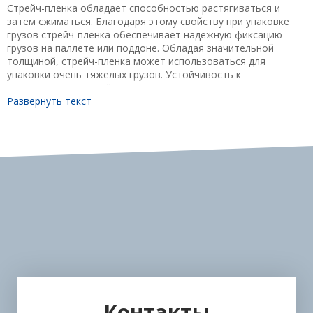
Стрейч-пленка обладает способностью растягиваться и
затем сжиматься. Благодаря этому свойству при упаковке
грузов стрейч-пленка обеспечивает надежную фиксацию
грузов на паллете или поддоне. Обладая значительной
толщиной, стрейч-пленка может использоваться для
упаковки очень тяжелых грузов. Устойчивость к
механическим воздействиям, таким как проколы и
продавливания, а также высокая прочность по отношению к
Развернуть текст
разрывным усилиям обеспечивают надежную защиту груза
от влаг и загрязнений.
Стрейч-пленка прозрачна, что облегчает складские работы и
комплектование заказов для клиентов. С помощью стрейч-
пленки получается плотная упаковка, предотвращающая
несанкционированное изъятие товара из сформированного и
упакованного блока.
Обладая такими качествами, как невысокая цена, удобство
использования, эстетичный вид получаемой упаковки,
стрейч-пленка широко используется для защиты товара от
грязи и пыли. Пленка стретч не требует больших усилий при
упаковке продукции и способствует увеличению скорости
упаковочных и погрузочных работ.
Контакты