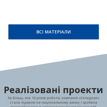
Стреппінг стрічки
Плівки пакувальні
Стрічка поліпропіленова ПП
Стрейч плівка
Стрічка поліестерова ПЕТ
Стрейч-худ плівка
Стрічка сталева пакувальна
ДЕТАЛЬНІШЕ
ДЕТАЛЬНІШЕ
ВСІ МАТЕРІАЛИ
Реалізовані проекти
За більш, ніж 16 років роботи, компанія «Складпак»
стала лідером на національному ринку і зробила
великий внесок в автоматизацію різних галузей