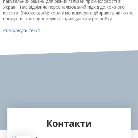
пакувальних рішень для різних галузей промисловості в
Україні. Нас відрізняє персоналізований підхід до кожного
клієнта. Висококваліфіковані менеджери підбирають як готові
продукти, так і пропонують індивідуальну розробку
комплексних рішень.
Розгорнути текст
Продукція, яка представлена ​​на нашому сайті, сертифікована
і відповідає міжнародним стандартам якості. Все обладнання,
яке пропонують наші співробітники, проходить жорсткий
контроль якості і готове до експлуатації в будь-яких умовах.
Ми ретельно обираємо наших постачальників і партнерів.
Компанія «Складпак» пропонує своїм клієнтам великий вибір
промислового обладнання та супутніх матеріалів від кращих
європейських виробників, а також надає послуги з
обслуговування обладнання. Ми забезпечуємо нашим
клієнтам інжинірингові рішення для всіх етапів виробництва:
палетизації і автоматизації, фасування, етикетування та
маркування. В асортименті представлені найбільш
затребувані пакувальні машини, стаціонарне і мобільне
обладнання, а також системи для організації виробничої
Контакти
безпеки.