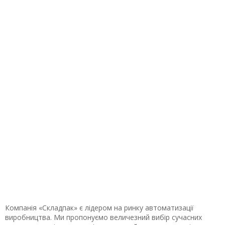
Нам довіряють
Наші замовники, яким ми допомагаємо вирішувати
питання в сфері автоматизації виробництв.
Компанія «Складпак» є лідером на ринку автоматизації
виробництва. Ми пропонуємо величезний вибір сучасних