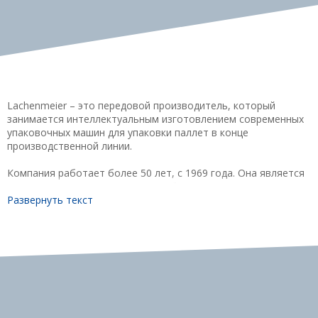
Lachenmeier – это передовой производитель, который
занимается интеллектуальным изготовлением современных
упаковочных машин для упаковки паллет в конце
производственной линии.
Компания работает более 50 лет, с 1969 года. Она является
нашим ключевым поставщиком оборудования для упаковки в
пленку для крепления грузов на поддонах. Мы полагаемся на
Развернуть текст
их богатый опыт и полностью уверены в продукции. Поэтому
потребности и требования наших клиентов выполняются
наилучшим образом, а в отношении гибкого и эффективного
обслуживания им нет равных. Машины компании Lachenmeier
надежны и экономически выгодны.
Стретч-худ машины являются универсальным решением для
стабилизации грузов различной формы.