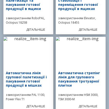
палетизації та
стабілізації і
пакування готової
переміщення готової
продукції в ящики
продукції в ящиках
з використанням RoboPAL,
з використанням Elevator,
Octopus 1825B
Octopus 1845S
ДЕТАЛЬНІШЕ
ДЕТАЛЬНІШЕ
Автоматична лінія
Автоматична стрепінг
групової палетизації і
лінія для групового
пакування готової
пакування тротуарної
продукції в мішках
плитки
з використанням PAL 1100,
з використанням HSM 3000,
Power Flex T1
TSM 3000-M
ДЕТАЛЬНІШЕ
ДЕТАЛЬНІШЕ