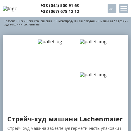
+38 (044) 500 91 63
УКР
+38 (067) 678 12 12
Головна
/
Інжинірингові рішення
/
Високопродуктивні пакувальні машини
/ Стрейч-
худ машини Lachenmaier
Стрейч-худ машини Lachenmaier
Стрейч-худ машина забезпечує герметичність упаковки і