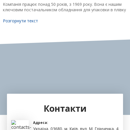
Компанія працює понад 50 років, з 1969 року. Вона є нашим
ключовим постачальником обладнання для упаковки в плівку
для кріплення вантажів на піддонах. Ми покладаємося на їх
багатий досвід і повністю впевнені в продукції. Тому потреби і
Розгорнути текст
вимоги наших клієнтів забезпечуються найкращим чином, а
по відношенню до гнучкого і ефективного обслуговування їм
немає рівних. Машини компанії Lachenmeier надійні та
економічно вигідні.
Стрейч-худ машини є універсальним рішенням для стабілізації
вантажів різної форми.
Контакти
Адреса:
Україна, 03680, м. Київ, вул. М. Грінченка, 4