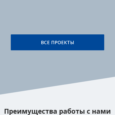
ПОДРОБНЕЕ
ПОДРОБНЕЕ
ВСЕ ПРОЕКТЫ
Автоматическая линия
Автоматическая
групповой
стреппинг линия для
паллетизации и
групповой упаковки
упаковки готовой
тротуарной плитки
продукции в мешках
с использованием PAL 1100,
с использованием HSM 3000,
Power Flex T1
TSM 3000-M
ПОДРОБНЕЕ
ПОДРОБНЕЕ
Преимущества работы с нами