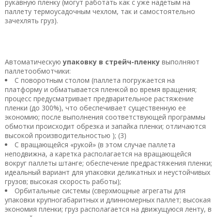
рукавную пленку (могут работать как с уже надетым на
паллету термоусадочным чехлом, так и самостоятельно
зачехлять груз).
Автоматическую
упаковку в стрейч-пленку
выполняют
паллетообмотчики:
С поворотным столом (паллета погружается на
платформу и обматывается пленкой во время вращения;
процесс предусматривает предварительное растяжение
пленки (до 300%), что обеспечивает существенную ее
экономию; после выполнения соответствующей программы
обмотки происходит обрезка и запайка пленки; отличаются
высокой производительностью ); (3)
С вращающейся «рукой» (в этом случае паллета
неподвижна, а каретка располагается на вращающейся
вокруг паллеты штанге; обеспечение предрастяжения пленки;
идеальный вариант для упаковки деликатных и неустойчивых
грузов; высокая скорость работы);
Орбитальные системы (сверхмощные агрегаты для
упаковки крупногабаритных и длинномерных паллет; высокая
экономия пленки; груз располагается на движущуюся ленту, в