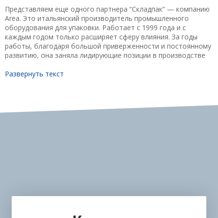
Представляем еще одного партнера “Складпак” — компанию
Area. Это итальянский производитель промышленного
оборудования для упаковки. Работает с 1999 года и с
каждым годом только расширяет сферу влияния. За годы
работы, благодаря большой приверженности и постоянному
развитию, она заняла лидирующие позиции в производстве
машин для обертывания стрейч-пленкой с горизонтальной
осью.
Развернуть текст
Area работает прежде всего с теми секторами, где
необходимо упаковывать длинные продукты. Поэтому Area
является идеальным партнером для сектора древесины
(мебель и панели), стали (трубы и листовой металл),
строительства (солнечные панели), алюминия (профили) и
многих других.
Для того, чтобы непрерывно работать с установкой,
необходимо обеспечить наличие упаковочных материалов
(стрейч пленки) внутри механизма. Нужно убедиться, что
оборудование устойчиво закреплено на поверхности.
Принцип работы простой: оператор нажимает на пусковую
педаль и приводит механизм в действие. Изделие движется
по роликам в центр орбитального кольца, к которому