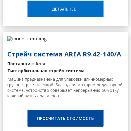
• скорость до 200 об / мин;
• ускорение и торможение контролируются частотным
ДЕТАЛЬНЕЕ
преобразователем;
• движение передается зубчатым ремнем.
Дополнительно возможно оснащение данного
оборудования устройством укрытия торцов продукции
защитными материалами.
Данные машины применяются для обмотки различных
Стрейч система AREA R9.42-140/A
пиломатериалов, металлопрофиля, погонажных изделий.
Очень высокая скорость обмотки и подачи продукта для
Поставщик: Area
обмотки, надежность оборудования, простота и
Тип: орбитальная стрейч система
удобство в эксплуатации обеспечили машинам данного
семейства высокие оценки персонала и заказчиков.
Машина предназначена для упаковки длинномерных
грузов стретч-плёнкой. Благодаря моторно-редукторной
системе, устройство совершает непрерывную обмотку
изделий разных размеров.
Описание:
Автоматическая подача
Встроенный конвейер с регулируемой скоростью
ПРОСЧИТАТЬ СТОИМОСТЬ
Дружественная панель управления с кнопками и
символами