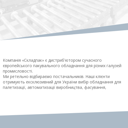
Компанія «Складпак» є дистриб'ютором сучасного
європейського пакувального обладнання для різних галузей
промисловості.
Ми ретельно відбираємо постачальників. Наші клієнти
отримують ексклюзивний для України вибір обладнання для
палетизації, автоматизації виробництва, фасування,
етикетування та маркування, а також найінноваційніших
пакувальних машин, стаціонарного і мобільного
устаткування, систем для забезпечення виробничої безпеки.