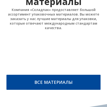
материалы
Компания «Складпак» предоставляет большой
ассортимент упаковочных материалов. Вы можете
заказать у нас лучшие материалы для упаковки,
которые отвечают международным стандартам
качества.
Стреппинг ленты
Плёнки упаковочные
Лента полипропиленовая ПП
Стрейч плёнка
Лента полиэстеровая ПЭТ
Стрейч-худ плёнка
Лента стальная упаковочная
ПОДРОБНЕЕ
ПОДРОБНЕЕ
ВСЕ МАТЕРИАЛЫ