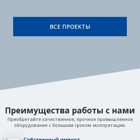
ВСЕ ПРОЕКТЫ
Автоматическая линия
Автоматическая
групповой
стреппинг линия для
паллетизации и
групповой упаковки
упаковки готовой
тротуарной плитки
продукции в мешках
с использованием PAL 1100,
с использованием HSM 3000,
Power Flex T1
TSM 3000-M
ПОДРОБНЕЕ
ПОДРОБНЕЕ
Преимущества работы с нами
Приобретайте качественное, прочное промышленное
оборудование с большим сроком эксплуатации.
Собственный импорт