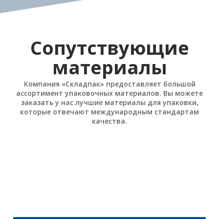
Сопутствующие
материалы
Компания «Складпак» предоставляет большой
ассортимент упаковочных материалов. Вы можете
заказать у нас лучшие материалы для упаковки,
которые отвечают международным стандартам
качества.
Стреппинг ленты
Плёнки упаковочные
Лента полипропиленовая ПП
Стрейч плёнка
Лента полиэстеровая ПЭТ
Стрейч-худ плёнка
Лента стальная упаковочная