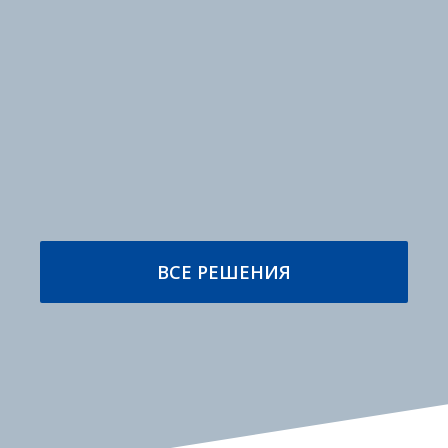
ПОДРОБНЕЕ
ПОДРОБНЕЕ
Высокопродуктивные
Этикетирование и
упаковочные
маркировка
машины
ПОДРОБНЕЕ
ПОДРОБНЕЕ
ВСЕ РЕШЕНИЯ
Стационарное и
Производственная
мобильное
безопасность
оборудование
ПОДРОБНЕЕ
ПОДРОБНЕЕ