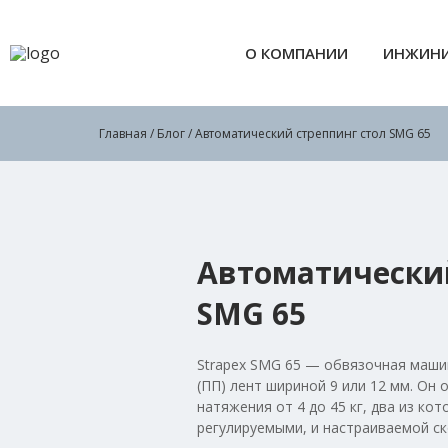
О КОМПАНИИ
ИНЖИНИ
Главная
/
Блог
/ Автоматический стреппинг стол SMG 65
Автоматический
SMG 65
Strapex SMG 65 — обвязочная маши
(ПП) лент шириной 9 или 12 мм. Он
натяжения от 4 до 45 кг, два из к
регулируемыми, и настраиваемой ск