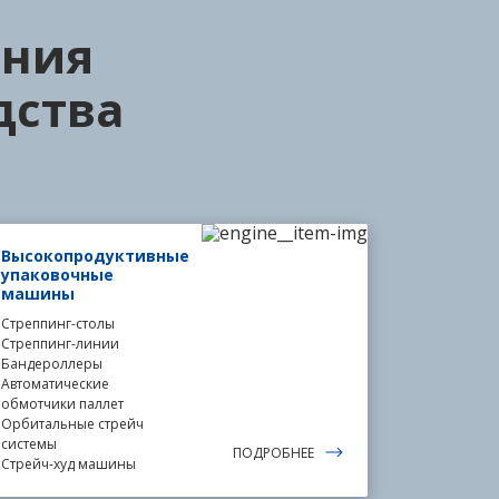
ния
дства
Высокопродуктивные
упаковочные
машины
Стреппинг-столы
Стреппинг-линии
Бандероллеры
Автоматические
обмотчики паллет
Орбитальные стрейч
системы
ПОДРОБНЕЕ
Стрейч-худ машины