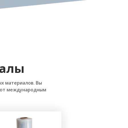
иалы
х материалов. Вы
чают международным